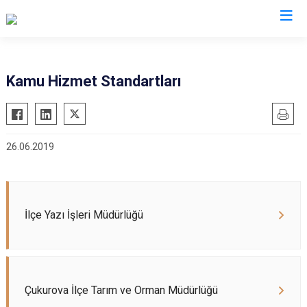
Adana
Kamu Hizmet Standartları
Aladağ
Saimbeyli
Ceyhan
Seyhan
26.06.2019
Feke
Tufanbeyli
İmamoğlu
Yumurtalık
Karaisalı
Yüreğir
Karataş
Sarıçam
İlçe Yazı İşleri Müdürlüğü
Kozan
Çukurova
Pozantı
Çukurova İlçe Tarım ve Orman Müdürlüğü