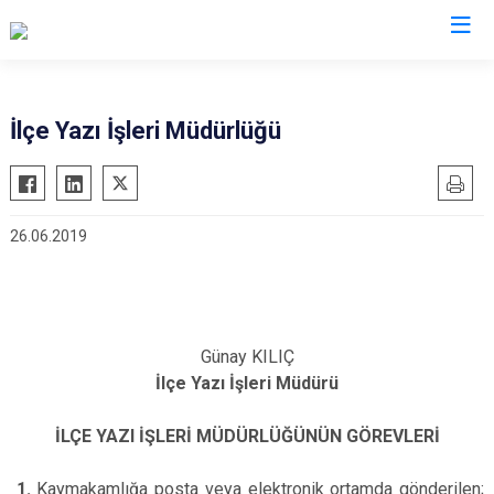
Adana
İlçe Yazı İşleri Müdürlüğü
Aladağ
Saimbeyli
Ceyhan
Seyhan
26.06.2019
Feke
Tufanbeyli
İmamoğlu
Yumurtalık
Karaisalı
Yüreğir
Karataş
Sarıçam
Günay KILIÇ
Kozan
Çukurova
İlçe Yazı İşleri Müdürü
Pozantı
İLÇE YAZI İŞLERİ MÜDÜRLÜĞÜNÜN GÖREVLERİ
1.
Kaymakamlığa posta veya elektronik ortamda gönderilen;