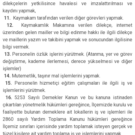
dilekçelerin yetkilisince havalesi ve imzalattırılması ve
kaydını yapmak,
11.
Kaymakam tarafından verilen diğer görevleri yapmak.
12.
Kaymakamlık Makamına verilen dilekçe, internet
üzerinden gelen mailler ve bilgi edinme hakkı ile ilgili dilekçe
ve maillerin yazım ve takibini yapmak ve sonucundan ilgilisine
bilgi vermek.
13.
Personelin özlük işlerini yürütmek. (Atanma, yer ve görev
değiştirme, kademe ilerlemesi, derece yükselmesi ve diğer
işlemler)
14.
Mutemetlik, taşınır mal işlemlerini yapmak.
15.
Personelin hizmetiçi eğitim çalışmaları ile ilgili iş ve
işlemlerini yürütmek.
16.
5253 Sayılı Dernekler Kanun ve bu kanuna istinaden
çıkartılan yönetmelik hükümleri gereğince, İlçemizde kurulu ve
faaliyette bulunan derneklere ait lokallerin iş ve işlemleri ile
2860 sayılı Yardım Toplama Kanunu hükümleri gereğince
İlçemiz sınırları içerisinde yardım toplamak isteyen gerçek ve
tüzel kişilere ait yardım toplama iş ve işlemlerini yapmak.