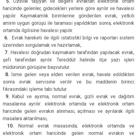
5.
Özellik taşıyan ve değerli evraktan elektronik ortam
haricinde gelenler, gidecekleri yerlere göre ayrılır ve havalesi
yapılır. Kaymakamlık birimlerine gönderilen evrak, yetkili
amirin uygun görüşü ile taraması yapıldıktan sonra, elektronik
ortamda ilgilisine havalesi yapılır.
6.
Evrak hareketi ile ilgili istatistikî bilgi ve raporları sistem
üzerinden sorgulamak ve hazırlamak,
7.
Havalesi doğrudan kaymakam tarafından yapılacak evrak,
şefi tarafından ayrılır. Tereddüt halinde ilçe yazı işleri
müdürünün görüşüne başvurulur.
8.
İsme gelen veya elden verilen evrak, havale edildikten
sonra evrak servisine verilir ve bu maddenin birinci
fıkrasındaki işleme tabi tutulur.
9.
Kabul ve ayırma, normal evrak, gizli evrak ve dağıtım
masalarına ayrılır: elektronik ortamda ve elektronik ortam
haricinde gelen evrakın alınması, açılması ve ayrılarak ilgili
masalara aktarılması,
10.
Normal evrak masasında; elektronik ortamda ve
elektronik ortam haricinde gelen normal evrakın ve