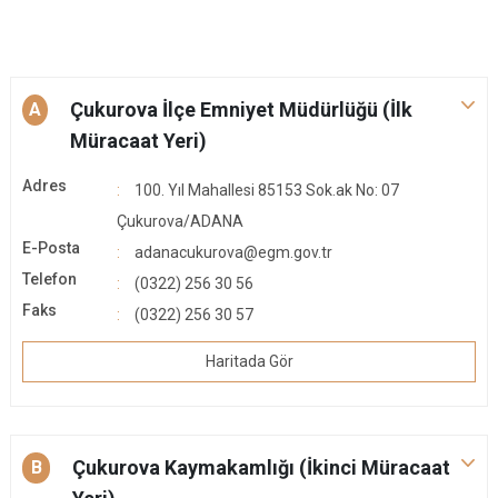
Çukurova İlçe Emniyet Müdürlüğü (İlk
A
Müracaat Yeri)
Adres
100. Yıl Mahallesi 85153 Sok.ak No: 07
Çukurova/ADANA
E-Posta
adanacukurova@egm.gov.tr
Telefon
(0322) 256 30 56
Faks
(0322) 256 30 57
Haritada Gör
Çukurova Kaymakamlığı (İkinci Müracaat
B