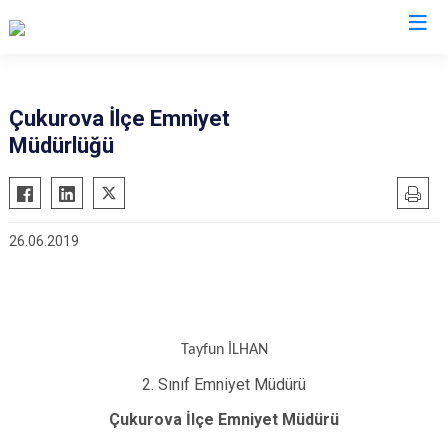
Adana
Çukurova İlçe Emniyet
Müdürlüğü
Aladağ
Saimbeyli
Ceyhan
Seyhan
Feke
Tufanbeyli
26.06.2019
İmamoğlu
Yumurtalık
Karaisalı
Yüreğir
Karataş
Sarıçam
Kozan
Çukurova
Tayfun İLHAN
Pozantı
2. Sınıf Emniyet Müdürü
Çukurova İlçe Emniyet Müdürü