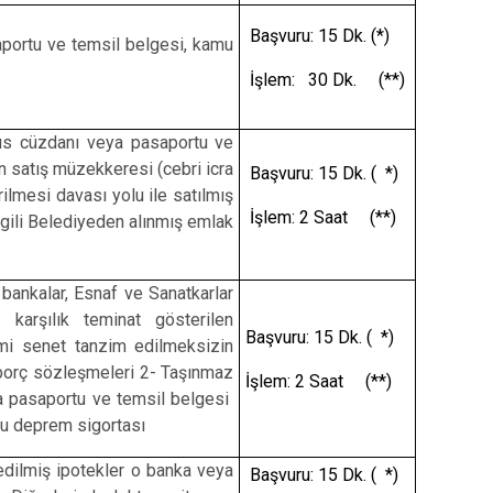
Sarıçam
Başvuru: 15 Dk. (*)
saportu ve temsil belgesi, kamu
Çukurova
İşlem: 30 Dk. (**)
üfus cüzdanı veya pasaportu ve
n satış müzekkeresi (cebri icra
Başvuru: 15 Dk. ( *)
ilmesi davası yolu ile satılmış
İşlem: 2 Saat (**)
lgili Belediyeden alınmış emlak
bankalar, Esnaf ve Sanatkarlar
 karşılık teminat gösterilen
Başvuru: 15 Dk. ( *)
esmi senet tanzim edilmeksizin
a borç sözleşmeleri 2- Taşınmaz
İşlem: 2 Saat (**)
eya pasaportu ve temsil belgesi
lu deprem sigortası
 edilmiş ipotekler o banka veya
Başvuru: 15 Dk. ( *)