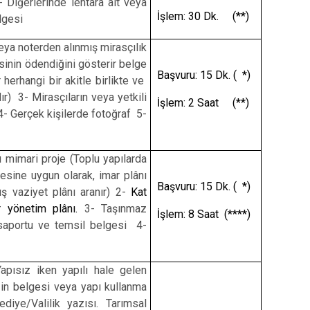
 Diğerlerinde lehtara ait veya
İşlem: 30 Dk. (**)
lgesi
ya noterden alınmış mirasçılık
isinin ödendiğini gösterir belge
Başvuru: 15 Dk. ( *)
 herhangi bir akitle birlikte ve
r) 3- Mirasçıların veya yetkili
İşlem: 2 Saat (**)
4- Gerçek kişilerde fotoğraf 5-
mimari proje (Toplu yapılarda
jesine uygun olarak, imar plânı
Başvuru: 15 Dk. ( *)
ş vaziyet plânı aranır) 2-
Kat
r yönetim plânı.
3- Taşınmaz
İşlem: 8 Saat (****)
pasaportu ve temsil belgesi 4-
pısız iken yapılı hale gelen
izin belgesi veya yapı kullanma
diye/Valilik yazısı. Tarımsal