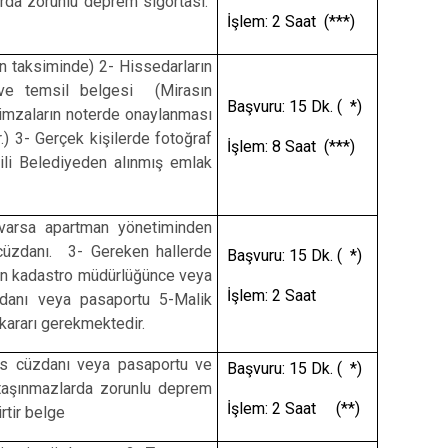
arda zorunlu deprem sigortası.
İşlem: 2 Saat (***)
n taksiminde) 2- Hissedarların
 ve temsil belgesi (Mirasın
Başvuru: 15 Dk. ( *)
imzaların noterde onaylanması
r.) 3- Gerçek kişilerde fotoğraf
İşlem: 8 Saat (***)
gili Belediyeden alınmış emlak
 varsa apartman yönetiminden
 cüzdanı. 3- Gereken hallerde
Başvuru: 15 Dk. ( *)
nun kadastro müdürlüğünce veya
İşlem: 2 Saat
zdanı veya pasaportu 5-Malik
kararı gerekmektedir.
fus cüzdanı veya pasaportu ve
Başvuru: 15 Dk. ( *)
 taşınmazlarda zorunlu deprem
İşlem: 2 Saat (**)
rtir belge