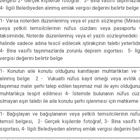
belgesi 2- Gerçek kişilerde fotoğraf. 3- Bina vasıflı taşınmazl
4- İlgili Belediyeden alınmış emlak vergisi değerini belirtir belge
1- Varsa noterden düzenlenmiş veya el yazılı sözleşme (Mirası
veya yetkili temsilcilerinin nüfus cüzdanı veya pasaportu
taksiminde; Noterde düzenlenmiş veya el yazılı sözleşmedeki 
halinde sadece adına tescil edilecek iştirakçinin talebi yeterlidi
4- Bina vasıflı taşınmazlarda zorunlu deprem sigortası. 5- İl
vergisi değerini belirtir belge
1- Konutun aile konutu olduğunu kanıtlayan muhtarlıktan ve
alınmış belge. 2 - Vukuatlı nüfus kayıt örneği veya evlilik
taşınmaz malın şerhi talep edilen taşınmaz mal ile aynı olduğu
muhtarlıkça tespit edilmesi 4- İstemde bulunanın nüfus cü
olmayan eşin talebi ile aile konutu şerhi işlenmesi için mahkeme 
1- Bağışlayan ve bağışlananın veya yetkili temsilcilerinin nü
temsil belgesi, 2- Gerçek kişilerde fotoğraf, 3- Bina vasıflı
sigortası, 4- İlgili Belediyeden alınmış emlak vergisi değerini beli