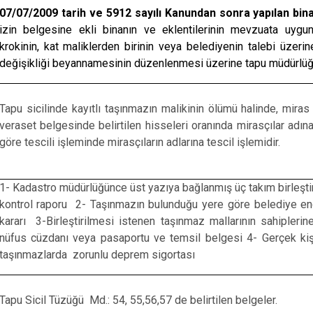
07/07/2009 tarih ve 5912 sayılı Kanundan sonra yapılan bina
izin belgesine ekli binanın ve eklentilerinin mevzuata uygun
krokinin, kat maliklerden birinin veya belediyenin talebi üzer
değişikliği beyannamesinin düzenlenmesi üzerine tapu müdürlüğün
Tapu sicilinde kayıtlı taşınmazın malikinin ölümü halinde, mir
veraset belgesinde belirtilen hisseleri oranında mirasçılar ad
göre tescili işleminde mirasçıların adlarına tescil işlemidir.
1- Kadastro müdürlüğünce üst yazıya bağlanmış üç takım birleştir
kontrol raporu 2- Taşınmazın bulunduğu yere göre belediye enc
kararı 3-Birleştirilmesi istenen taşınmaz mallarının sahiplerine
nüfus cüzdanı veya pasaportu ve temsil belgesi 4- Gerçek kişi
taşınmazlarda zorunlu deprem sigortası
Tapu Sicil Tüzüğü Md.: 54, 55,56,57 de belirtilen belgeler.