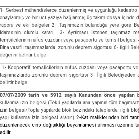
1- Serbest mühendislerce düzenlenmiş ve uygunluğu kadastro 
onaylanmış ve bir üst yazıya bağlanmış üç takım dosya içinde d
raporu ve eki belgeler 2- Taşınmazın bulunduğu yere göre Be
idaresinin olumlu kararı 3- Ayrılması istenen taşınmaz mal
temsilcilerinin nüfus cüzdanı veya pasaportu ve temsil belgesi 
Bina vasıflı taşınmazlarda zorunlu deprem sigortası 6- İlgili Be
değerini belirtir belge
1- Kooperatif temsilcilerinin nüfus cüzdanı veya pasaportu ve 
taşınmazlarda zorunlu deprem sigortası 3- İlgili Belediyeden 
belirtir belge
07/07/2009 tarih ve 5912 sayılı Kanundan önce yapılan 
kullanma izin belgesi (Tekli yapılarda ana yapının tüm bağımsız
izin belgesi/Toplu yapılarda blok bazındaki taleplerde, ilgili b
yapı kullanma izin belgesi aranır.)
2-Kat maliklerinden biri ta
düzenlenecek cins değişikliği beyannamesi alınması üzerine t
edilir.