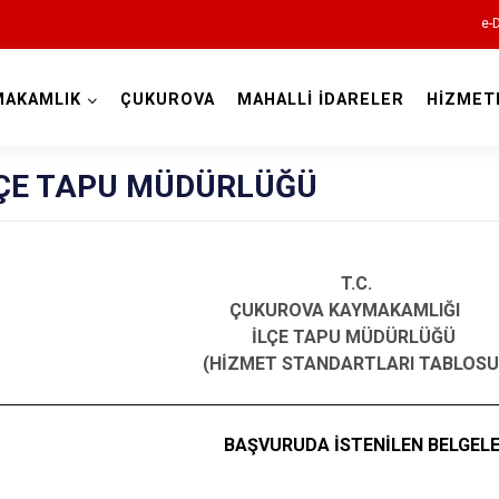
e-
MAKAMLIK
ÇUKUROVA
MAHALLİ İDARELER
HİZMET
Adana
ÇE TAPU MÜDÜRLÜĞÜ
T.C.
VA KAYMAKAMLIĞI
Aladağ
TAPU MÜDÜRLÜĞÜ
(HİZMET STANDARTLARI TABLOSU
Ceyhan
Feke
İmamoğlu
BAŞVURUDA İSTENİLEN BELGEL
Karaisalı