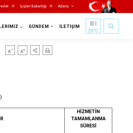
Devlet
İçişleri Bakanlığı
Adana
LERİMİZ
GÜNDEM
İLETİŞİM
26
°C
Saimbeyli
)
Seyhan
Tufanbeyli
HİZMETİN
Yumurtalık
ER
TAMAMLANMA
SÜRESİ
Yüreğir