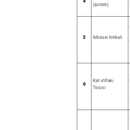
4
(ipotek)
5
Mirasın İntikali
Kat irtifakı
6
Tesisi