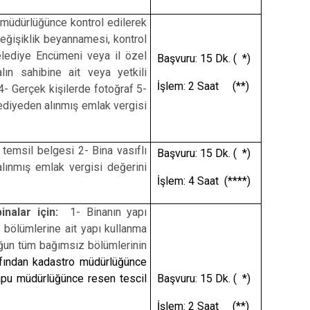
müdürlüğünce kontrol edilerek
eğişiklik beyannamesi, kontrol
lediye Encümeni veya il özel
Başvuru: 15 Dk. ( *)
ın sahibine ait veya yetkili
İşlem: 2 Saat (**)
4- Gerçek kişilerde fotoğraf 5-
lediyeden alınmış emlak vergisi
temsil belgesi 2- Bina vasıflı
Başvuru: 15 Dk. ( *)
alınmış emlak vergisi değerini
İşlem: 4 Saat (****)
binalar için:
1- Binanın yapı
 bölümlerine ait yapı kullanma
loğun tüm bağımsız bölümlerinin
rafından kadastro müdürlüğünce
apu müdürlüğünce resen tescil
Başvuru: 15 Dk. ( *)
İşlem: 2 Saat (**)