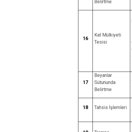
Belirtme
Kat Mülkiyeti
16
Tesisi
Beyanlar
17
Sütununda
Belirtme
18
Tahsis İşlemleri