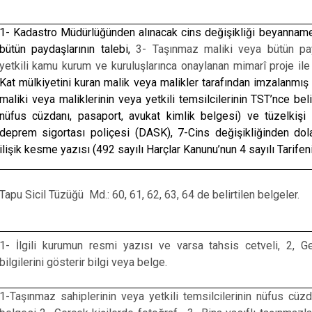
1- Kadastro Müdürlüğünden alınacak cins değişikliği beyanname
bütün paydaşlarının talebi,
3- Taşınmaz maliki veya bütün pay
yetkili kamu kurum ve kuruluşlarınca onaylanan mimarî proje ile
Kat mülkiyetini kuran malik veya malikler tarafından imzalanmış
maliki veya maliklerinin veya yetkili temsilcilerinin TST’nce bel
nüfus cüzdanı, pasaport, avukat kimlik belgesi) ve tüzelkişi 
deprem sigortası poliçesi (DASK), 7-Cins değişikliğinden dola
ilişik kesme yazısı (492 sayılı Harçlar Kanunu’nun 4 sayılı Tarife
Tapu Sicil Tüzüğü Md.: 60, 61, 62, 63, 64 de belirtilen belgeler.
1- İlgili kurumun resmi yazısı ve varsa tahsis cetveli, 2, Ge
bilgilerini gösterir bilgi veya belge.
1-Taşınmaz sahiplerinin veya yetkili temsilcilerinin nüfus cü