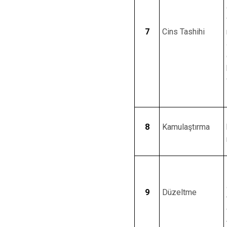
7
Cins Tashihi
8
Kamulaştırma
9
Düzeltme