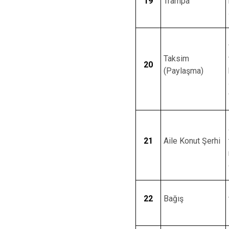
19
Trampa
Taksim
20
(Paylaşma)
21
Aile Konut Şerhi
22
Bağış