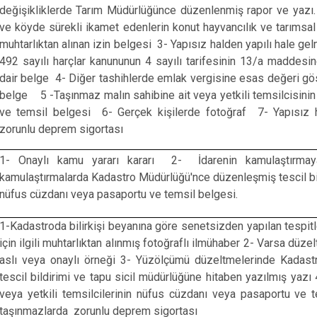
değişikliklerde Tarım Müdürlüğünce düzenlenmiş rapor ve yazı.
ve köyde sürekli ikamet edenlerin konut hayvancılık ve tarımsal 
muhtarlıktan alınan izin belgesi 3- Yapısız halden yapılı hale gel
492 sayılı harçlar kanununun 4 sayılı tarifesinin 13/a maddesin
dair belge 4- Diğer tashihlerde emlak vergisine esas değeri göst
belge 5 -Taşınmaz malın sahibine ait veya yetkili temsilcisini
ve temsil belgesi 6- Gerçek kişilerde fotoğraf 7- Yapısız h
zorunlu deprem sigortası
1- Onaylı kamu yararı kararı 2- İdarenin kamulaştırmaya
kamulaştırmalarda Kadastro Müdürlüğü'nce düzenleşmiş tescil bildi
nüfus cüzdanı veya pasaportu ve temsil belgesi.
1-Kadastroda bilirkişi beyanına göre senetsizden yapılan tespitle
için ilgili muhtarlıktan alınmış fotoğraflı ilmühaber 2- Varsa düz
aslı veya onaylı örneği 3- Yüzölçümü düzeltmelerinde Kadas
tescil bildirimi ve tapu sicil müdürlüğüne hitaben yazılmış yazı
veya yetkili temsilcilerinin nüfus cüzdanı veya pasaportu ve 
taşınmazlarda zorunlu deprem sigortası