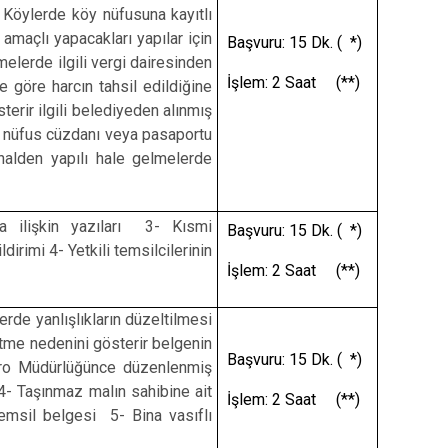
 Köylerde köy nüfusuna kayıtlı
amaçlı yapacakları yapılar için
Başvuru: 15 Dk. ( *)
melerde ilgili vergi dairesinden
İşlem: 2 Saat (**)
e göre harcın tahsil edildiğine
erir ilgili belediyeden alınmış
n nüfus cüzdanı veya pasaportu
alden yapılı hale gelmelerde
 ilişkin yazıları 3- Kısmi
Başvuru: 15 Dk. ( *)
rimi 4- Yetkili temsilcilerinin
İşlem: 2 Saat (**)
rde yanlışlıkların düzeltilmesi
eltme nedenini gösterir belgenin
Başvuru: 15 Dk. ( *)
tro Müdürlüğünce düzenlenmiş
 4- Taşınmaz malın sahibine ait
İşlem: 2 Saat (**)
temsil belgesi 5- Bina vasıflı