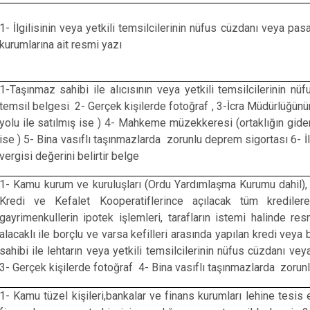
Karataş
1- İlgilisinin veya yetkili temsilcilerinin nüfus cüzdanı veya pa
Kozan
kurumlarına ait resmi yazı
Pozantı
1-Taşınmaz sahibi ile alıcısının veya yetkili temsilcilerinin n
temsil belgesi 2- Gerçek kişilerde fotoğraf , 3-İcra Müdürlüğünü
yolu ile satılmış ise ) 4- Mahkeme müzekkeresi (ortaklığın gider
ise ) 5- Bina vasıflı taşınmazlarda zorunlu deprem sigortası 6- İ
vergisi değerini belirtir belge
1- Kamu kurum ve kuruluşları (Ordu Yardımlaşma Kurumu dahil), 
Kredi ve Kefalet Kooperatiflerince açılacak tüm kredilere
gayrimenkullerin ipotek işlemleri, tarafların istemi halinde r
alacaklı ile borçlu ve varsa kefilleri arasında yapılan kredi vey
sahibi ile lehtarın veya yetkili temsilcilerinin nüfus cüzdanı v
3- Gerçek kişilerde fotoğraf 4- Bina vasıflı taşınmazlarda zorun
1- Kamu tüzel kişileri,bankalar ve finans kurumları lehine tesis