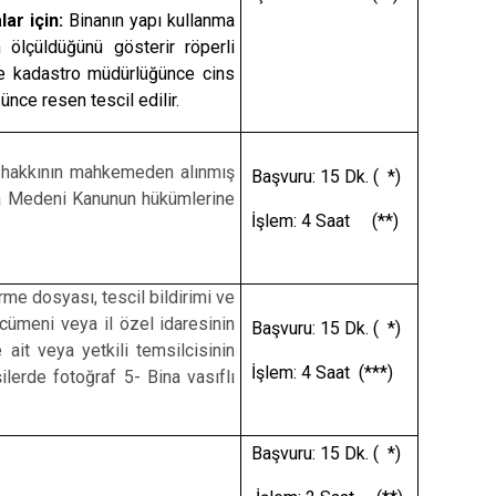
lar için:
Binanın yapı kullanma
 ölçüldüğünü gösterir röperli
ine kadastro müdürlüğünce cins
ce resen tescil edilir.
as hakkının mahkemeden alınmış
Başvuru: 15 Dk. ( *)
ına Medeni Kanunun hükümlerine
İşlem: 4 Saat (**)
me dosyası, tescil bildirimi ve
ümeni veya il özel idaresinin
Başvuru: 15 Dk. ( *)
 ait veya yetkili temsilcisinin
İşlem: 4 Saat (***)
lerde fotoğraf 5- Bina vasıflı
Başvuru: 15 Dk. ( *)