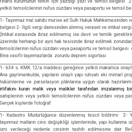
finans kurumunun terkin için yazdığı yazı ve temsil belgesi 2-
yetkili temsilcilerinin nüfus cüzdanı veya pasaportu ve temsil be
1- Taşınmaz mal sahibi murise ait Sulh Hukuk Mahkemesinden ve
belgesi 2- İlgili vergi dairesinden alınmış veraset ve intikal verg
(İntikal esnasında ibraz edilmemiş ise devir ve temlik gerektirir
üzerinde herhangi bir ayni hak tesisinde ibraz edilmek zorundadı
temsilcilerinin nüfus cüzdanı veya pasaportu ve temsil belgesi 
Bina vasıflı taşınmazlarda zorunlu deprem sigortası
1- 634 s. KMK 12/a maddesi gereğince yetkili makamca onaylı 
Ana gayrimenkulde, yapıların onaylı yapı ruhsatı eki mimarî pro
hükümlerine ve parselasyon plânlarına uygun olarak hazırlanmı
irtifakını kuran malik veya malikler tarafından imzalanmış bi
sahiplerinin veya yetkili temsilcilerinin nüfus cüzdanı veya 
Gerçek kişilerde fotoğraf
1- Kadastro Müdürlüğünce düzenlenmiş tescil bildirimi 2- Ya
taşınmaz malların cins değişikliği işlemlerinde, yapı kullanma 
izni verileceği nedenle cinsinin tashih edilmesine dair Bele