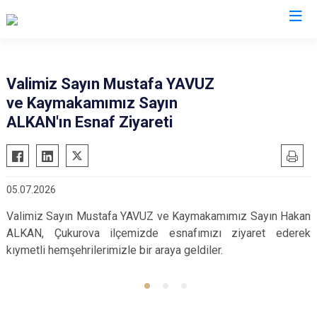
Adana
Valimiz Sayın Mustafa YAVUZ
ve Kaymakamımız Sayın
Aladağ
Saimbeyli
ALKAN'ın Esnaf Ziyareti
Ceyhan
Seyhan
Feke
Tufanbeyli
İmamoğlu
Yumurtalık
05.07.2026
Karaisalı
Yüreğir
Valimiz Sayın Mustafa YAVUZ ve Kaymakamımız Sayın Hakan
Karataş
Sarıçam
ALKAN, Çukurova ilçemizde esnafımızı ziyaret ederek
Kozan
Çukurova
kıymetli hemşehrilerimizle bir araya geldiler.
Pozantı