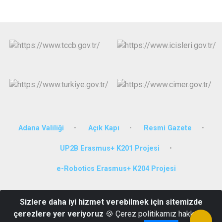
Adana Valiliği
Açık Kapı
Resmi Gazete
UP2B Erasmus+ K201 Projesi
e-Robotics Erasmus+ K204 Projesi
Adres: 100. Yıl Mahallesi 85183 Sokak No:04 Çukurova/ADANA
Sizlere daha iyi hizmet verebilmek için sitemizde
Tel: (0322) 248 08 81 Fax: (0322) 248 18 78 E - Posta:
çerezlere yer veriyoruz
🍪 Çerez politikamız hakkında
cukurova@icisleri.gov.tr