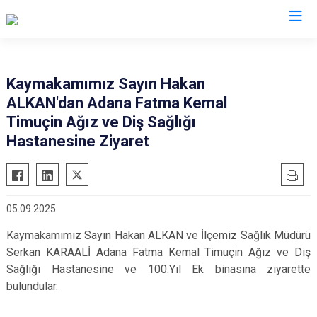
Adana
Kaymakamımız Sayın Hakan
ALKAN'dan Adana Fatma Kemal
Aladağ
Saimbeyli
Timuçin Ağız ve Diş Sağlığı
Ceyhan
Seyhan
Hastanesine Ziyaret
Feke
Tufanbeyli
İmamoğlu
Yumurtalık
Karaisalı
Yüreğir
05.09.2025
Karataş
Sarıçam
Kaymakamımız Sayın Hakan ALKAN ve İlçemiz Sağlık Müdürü
Kozan
Çukurova
Serkan KARAALİ Adana Fatma Kemal Timuçin Ağız ve Diş
Pozantı
Sağlığı Hastanesine ve 100.Yıl Ek binasına ziyarette
bulundular.