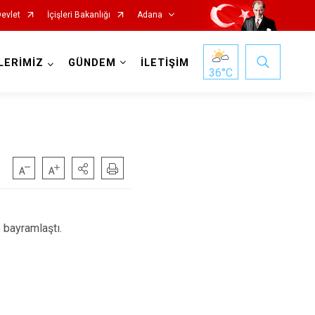
Devlet
İçişleri Bakanlığı
Adana
LERİMİZ
GÜNDEM
İLETİŞİM
36
°C
Saimbeyli
bayramlaştı.
Seyhan
Tufanbeyli
Yumurtalık
Yüreğir