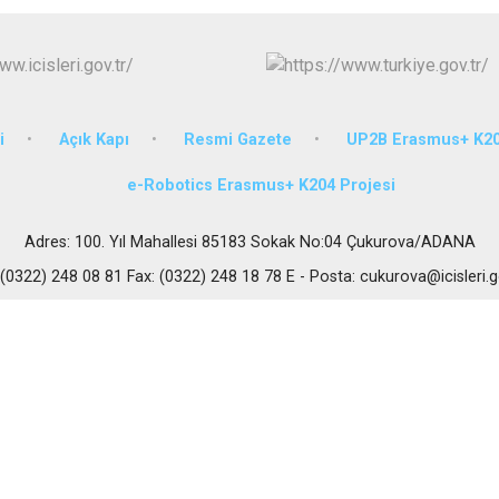
Karataş
Kozan
Pozantı
i
Açık Kapı
Resmi Gazete
UP2B Erasmus+ K20
e-Robotics Erasmus+ K204 Projesi
Adres: 100. Yıl Mahallesi 85183 Sokak No:04 Çukurova/ADANA
 (0322) 248 08 81 Fax: (0322) 248 18 78 E - Posta: cukurova@icisleri.g