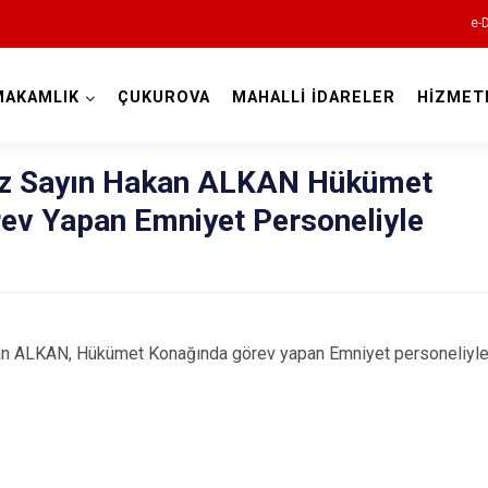
e-
MAKAMLIK
ÇUKUROVA
MAHALLİ İDARELER
HİZMET
Adana
 Sayın Hakan ALKAN Hükümet
ev Yapan Emniyet Personeliyle
Aladağ
 ALKAN, Hükümet Konağında görev yapan Emniyet personeliyle 
Ceyhan
Feke
İmamoğlu
Karaisalı