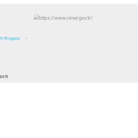
Sarıçam
Çukurova
1 Projesi
ov.tr