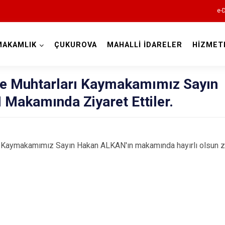
e-
MAKAMLIK
ÇUKUROVA
MAHALLİ İDARELER
HİZMET
Adana
le Muhtarları Kaymakamımız Sayın
Makamında Ziyaret Ettiler.
ı Kaymakamımız Sayın Hakan ALKAN'ın makamında hayırlı olsun zi
Aladağ
Ceyhan
Feke
İmamoğlu
Karaisalı