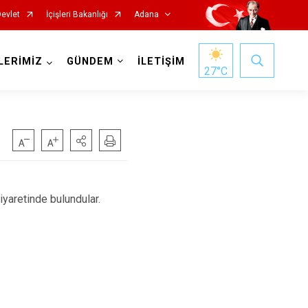
Devlet
İçişleri Bakanlığı
Adana
LERİMİZ
GÜNDEM
İLETİŞİM
27
°C
yaretinde bulundular.
Saimbeyli
Seyhan
Tufanbeyli
Yumurtalık
Yüreğir