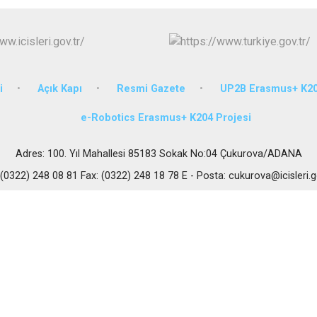
Karataş
Kozan
Pozantı
i
Açık Kapı
Resmi Gazete
UP2B Erasmus+ K20
e-Robotics Erasmus+ K204 Projesi
Adres: 100. Yıl Mahallesi 85183 Sokak No:04 Çukurova/ADANA
 (0322) 248 08 81 Fax: (0322) 248 18 78 E - Posta: cukurova@icisleri.g