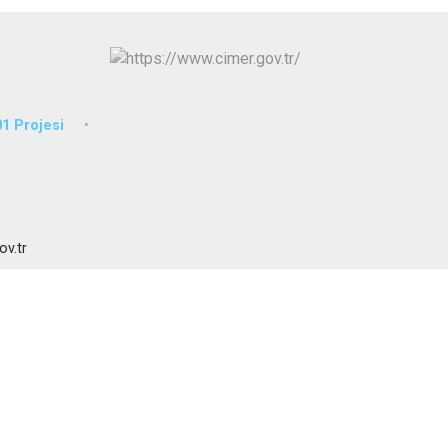
Sarıçam
Çukurova
1 Projesi
ov.tr